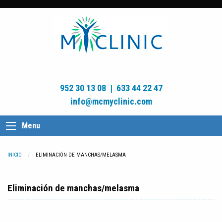
952 30 13 08
|
633 44 22 47
info@mcmyclinic.com
Menu
INICIO
CURRENT:
ELIMINACIÓN DE MANCHAS/MELASMA
Eliminación de manchas/melasma