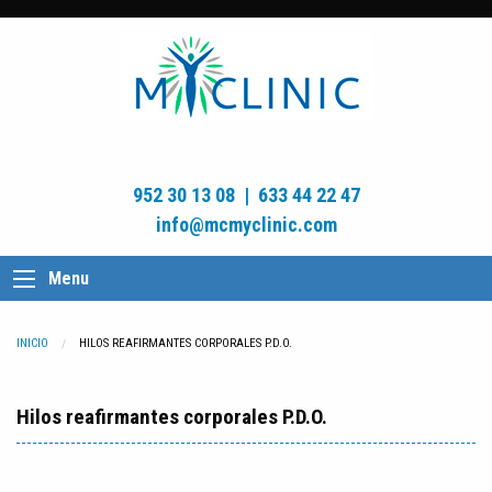
952 30 13 08
|
633 44 22 47
info@mcmyclinic.com
Menu
INICIO
CURRENT:
HILOS REAFIRMANTES CORPORALES P.D.O.
Hilos reafirmantes corporales P.D.O.