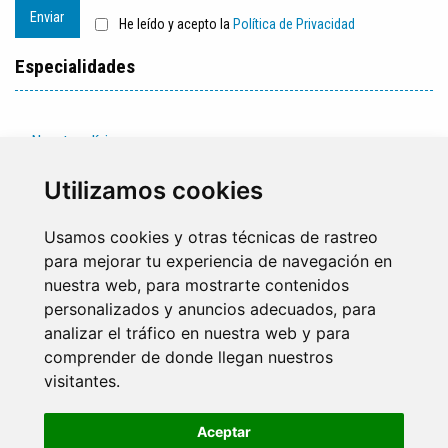
Enviar
He leído y acepto la
Política de Privacidad
Especialidades
Nuestra clínica
Equipo médico
Utilizamos cookies
Usamos cookies y otras técnicas de rastreo
para mejorar tu experiencia de navegación en
nuestra web, para mostrarte contenidos
personalizados y anuncios adecuados, para
analizar el tráfico en nuestra web y para
comprender de donde llegan nuestros
visitantes.
952 30 13 08
|
633 44 22 47
Aceptar
info@mcmyclinic.com