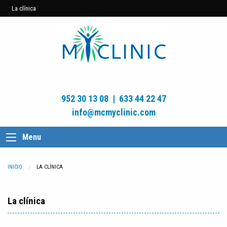
La clínica
952 30 13 08
|
633 44 22 47
info@mcmyclinic.com
Menu
INICIO
CURRENT:
LA CLÍNICA
La clínica