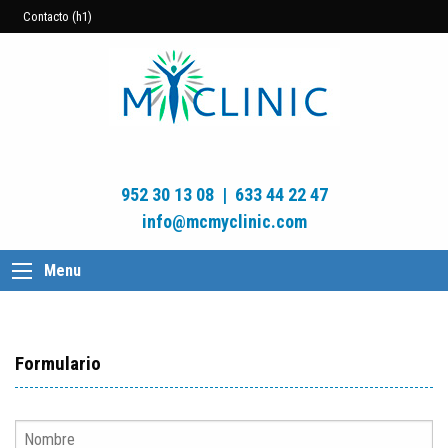
Contacto (h1)
952 30 13 08
|
633 44 22 47
info@mcmyclinic.com
Menu
Formulario