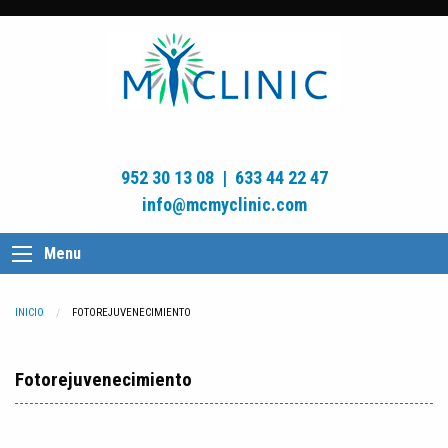
952 30 13 08
|
633 44 22 47
info@mcmyclinic.com
Menu
INICIO
CURRENT:
FOTOREJUVENECIMIENTO
Fotorejuvenecimiento