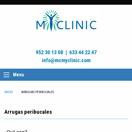
952 30 13 08
|
633 44 22 47
info@mcmyclinic.com
Menu
INICIO
CURRENT:
ARRUGAS PERIBUCALES
Arrugas peribucales